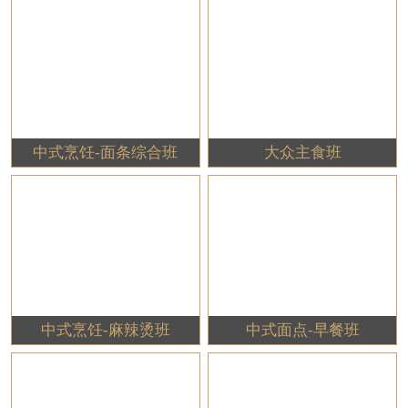
中式烹饪-面条综合班
大众主食班
中式烹饪-麻辣烫班
中式面点-早餐班