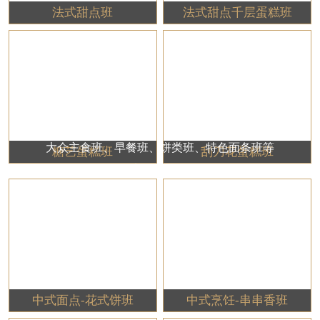
法式甜点班
法式甜点千层蛋糕班
大众主食班、早餐班、饼类班、特色面条班等
糖艺蛋糕班
刮刀花蛋糕班
中式面点特色小吃类类
中式面点-花式饼班
中式烹饪-串串香班