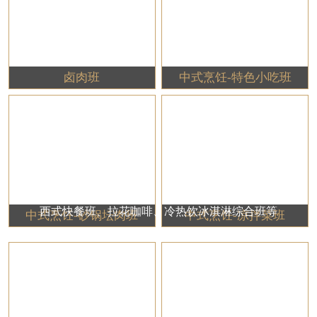
卤肉班
中式烹饪-特色小吃班
西式快餐班、拉花咖啡、冷热饮冰淇淋综合班等
中式烹饪-砂锅坛肉班
中式烹饪-凉拌菜班
咖啡、饮品、西餐类