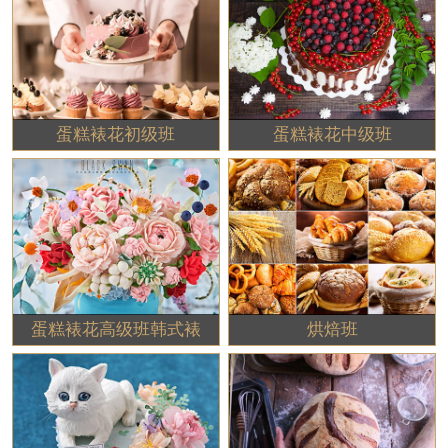
蛋糕裱花初级班
蛋糕裱花中级班
蛋糕裱花高级班韩式裱
烘焙班