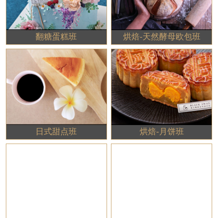
翻糖蛋糕班
烘焙-天然酵母欧包班
日式甜点班
烘焙-月饼班