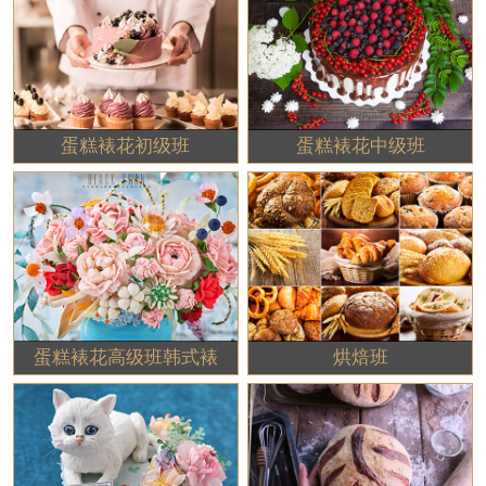
蛋糕裱花初级班
蛋糕裱花中级班
蛋糕裱花高级班韩式裱
烘焙班