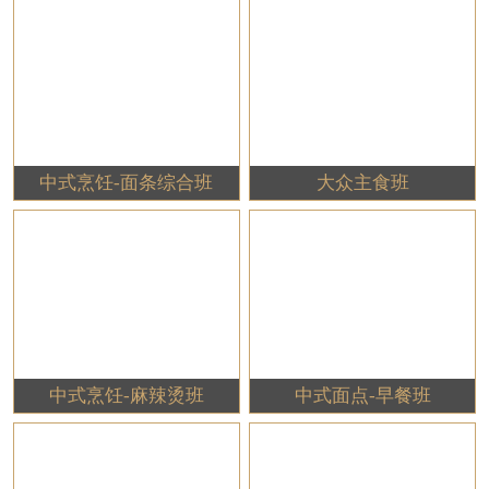
中式烹饪-面条综合班
大众主食班
中式烹饪-麻辣烫班
中式面点-早餐班