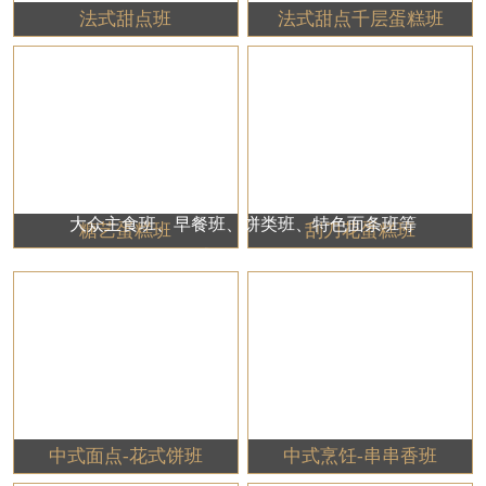
法式甜点班
法式甜点千层蛋糕班
大众主食班、早餐班、饼类班、特色面条班等
糖艺蛋糕班
刮刀花蛋糕班
中式面点特色小吃类类
中式面点-花式饼班
中式烹饪-串串香班