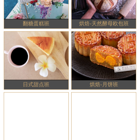
翻糖蛋糕班
烘焙-天然酵母欧包班
日式甜点班
烘焙-月饼班