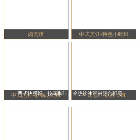
卤肉班
中式烹饪-特色小吃班
西式快餐班、拉花咖啡、冷热饮冰淇淋综合班等
中式烹饪-砂锅坛肉班
中式烹饪-凉拌菜班
咖啡、饮品、西餐类